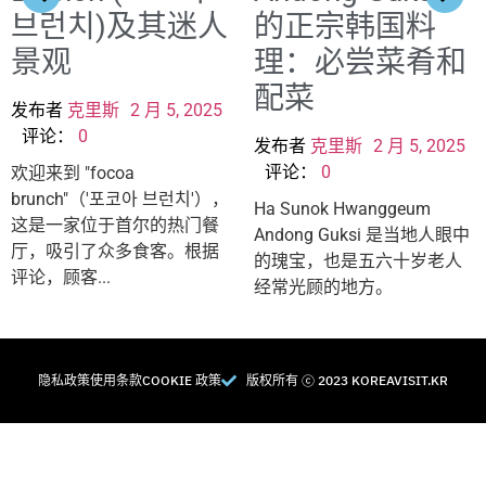
브런치)及其迷人
的正宗韩国料
景观
理：必尝菜肴和
配菜
发布者
克里斯
2 月 5, 2025
评论：
0
发布者
克里斯
2 月 5, 2025
评论：
0
欢迎来到 "focoa
brunch"（'포코아 브런치'），
Ha Sunok Hwanggeum
这是一家位于首尔的热门餐
Andong Guksi 是当地人眼中
厅，吸引了众多食客。根据
的瑰宝，也是五六十岁老人
评论，顾客...
经常光顾的地方。
隐私政策
使用条款
COOKIE 政策
版权所有 Ⓒ 2023 KOREAVISIT.KR