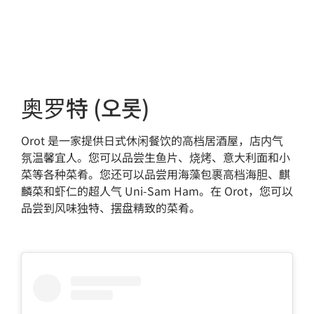
奥罗特 (오롯)
Orot 是一家提供日式休闲餐饮的高档居酒屋，店内气
氛温馨宜人。您可以品尝生鱼片、烧烤、意大利面和小
菜等各种菜肴。您还可以品尝用海藻包裹高档海胆、麒
麟菜和虾仁的超人气 Uni-Sam Ham。在 Orot，您可以
品尝到风味独特、摆盘精致的菜肴。