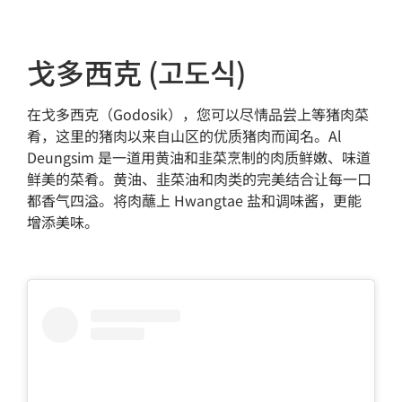
戈多西克 (고도식)
在戈多西克（Godosik），您可以尽情品尝上等猪肉菜
肴，这里的猪肉以来自山区的优质猪肉而闻名。Al
Deungsim 是一道用黄油和韭菜烹制的肉质鲜嫩、味道
鲜美的菜肴。黄油、韭菜油和肉类的完美结合让每一口
都香气四溢。将肉蘸上 Hwangtae 盐和调味酱，更能
增添美味。