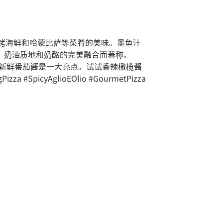
、碳烤海鲜和哈蒙比萨等菜肴的美味。墨鱼汁
、奶油质地和奶酪的完美融合而著称。
的新鲜番茄酱是一大亮点。试试香辣橄榄酱
izza #SpicyAglioEOlio #GourmetPizza