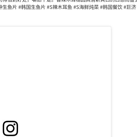
生鱼片 #韩国生鱼片 #S辣木耳鱼 #S海鲜炖菜 #韩国餐饮 #巨济