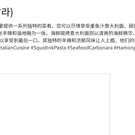
时라)
美食，这里提供一系列独特的菜肴。您可以尽情享受墨鱼汁意大利面
丝辛辣和谐地融为一体。海鲜碳烤意大利面则以清爽的海鲜精华
您可以享受到最后一口。其独特的辛辣和浓郁风味让人上瘾。他们
lianCuisine #SquidInkPasta #SeafoodCarbonara #HamongP