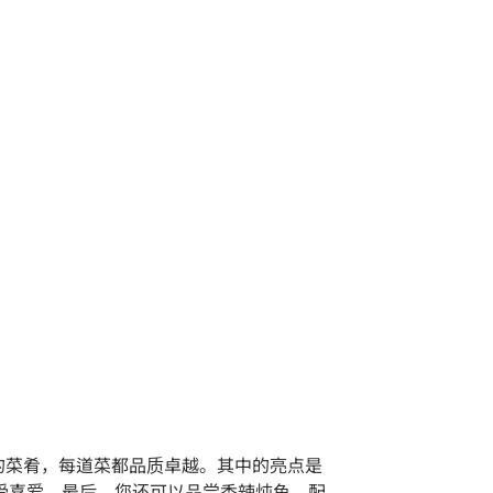
种类繁多的菜肴，每道菜都品质卓越。其中的亮点是
受喜爱。最后，您还可以品尝香辣炖鱼，配