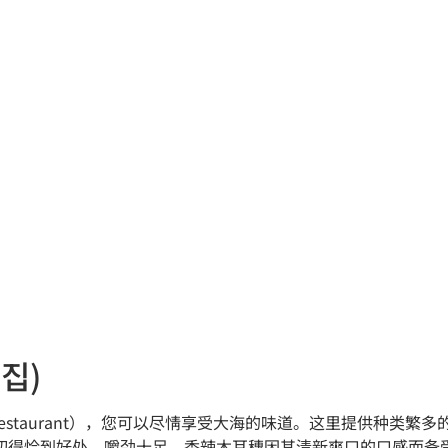
집)
ood Restaurant），您可以尽情享受大海的味道。这里提供
切得恰到好处，嚼劲十足。香辣木耳穗因其清新爽口的口感而备