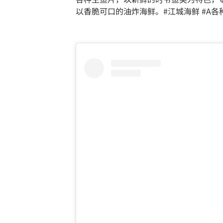
以香脆可口的油炸海鲜。#江城海鲜 #A各种