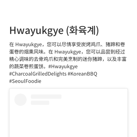
Hwayukgye (화육계)
在 Hwayukgye，您可以尽情享受炭烤鸡爪、猪蹄和卷
蛋卷的烟熏风味。在 Hwayukgye，您可以品尝到经过
精心调味的去骨鸡爪和完美烹制的迷你猪蹄，以及丰富
的蔬菜卷煎蛋饼。#Hwayukgye
#CharcoalGrilledDelights #KoreanBBQ
#SeoulFoodie