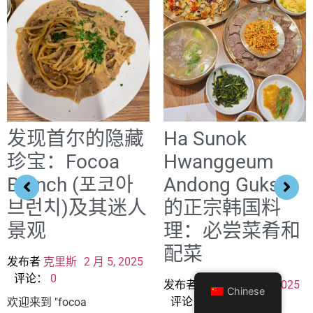
发现首尔的隐藏
Ha Sunok
珍宝：Focoa
Hwanggeum
Brunch (포코아
Andong Guksi
브런치)及其迷人
的正宗韩国料
景观
理：必尝菜肴和
配菜
发布者
克里斯
2 月 5, 2025
评论：
0
发布者
克里斯
2 月 5, 2025
Chinese
评论：
0
欢迎来到 "focoa