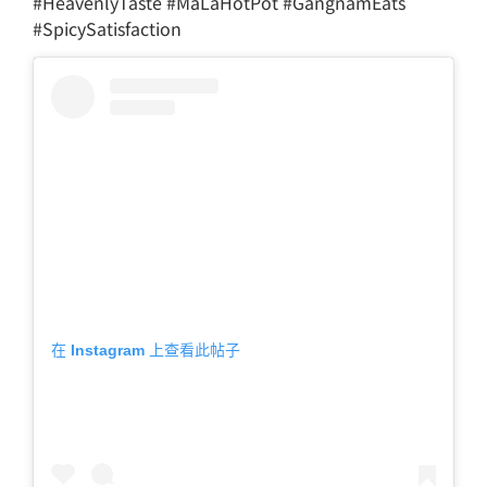
#HeavenlyTaste #MaLaHotPot #GangnamEats
#SpicySatisfaction
在 Instagram 上查看此帖子