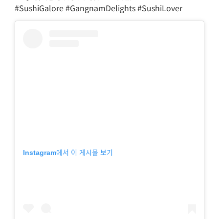
#SushiGalore #GangnamDelights #SushiLover
Instagram에서 이 게시물 보기