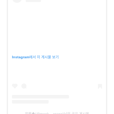
Instagram에서 이 게시물 보기
묵짱🐥(@mook._.zzang)님의 공유 게시물