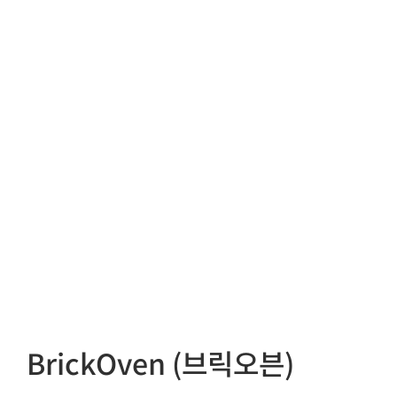
BrickOven (브릭오븐)