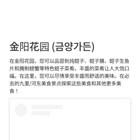
金阳花园 (금양가든)
在金阳花园，您可以品尝到炖蚶子、蚶子膳、蚶子生鱼
片和腌制螃蟹等特色蚶子菜肴。丰盛的菜肴让人大饱口
福。在这里，您可以尽情享受丰盛而舒适的美味。在必
去的九里/河东美食景点探索这些美食和其他更多美
食！