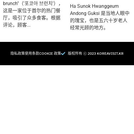
brunch"（'포코아 브런치'），
Ha Sunok Hwanggeum
这是一家位于首尔的热门餐
Andong Guksi 是当地人眼中
厅，吸引了众多食客。根据
的瑰宝，也是五六十岁老人
评论，顾客...
经常光顾的地方。
隐私政策
使用条款
COOKIE 政策
版权所有 Ⓒ 2023 KOREAVISIT.KR