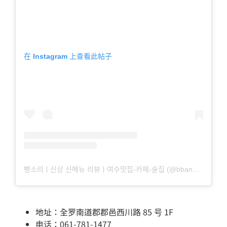
在 Instagram 上查看此帖子
빵소리ㅣ신상 신메뉴 리뷰ㅣ여수맛집-카페-술집 (@bbangsori) 分享的帖子
地址：全罗南道郡郡邑西川路 85 号 1F
电话：061-781-1477