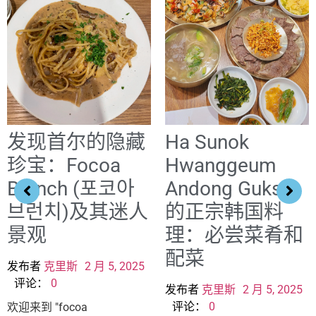
发现首尔的隐藏
Ha Sunok
珍宝：Focoa
Hwanggeum
Brunch (포코아
Andong Guksi
브런치)及其迷人
的正宗韩国料
景观
理：必尝菜肴和
配菜
发布者
克里斯
2 月 5, 2025
评论：
0
发布者
克里斯
2 月 5, 2025
评论：
0
欢迎来到 "focoa