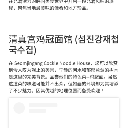
在充满活力的韩国美食世界中开启一段充满风味的旅
程，聚焦当地最美味的佳肴和地方珍品。
清真宫鸡冠面馆 (섬진강재첩
국수집)
在 Seomjingang Cockle Noodle House，您可以欣赏
到令人叹为观止的美景，宁静的河水和郁郁葱葱的树木
是这里的完美背景。品尝他们的特色菜--鸡腿面。虽然
这道菜的味道可能并不出众，但如画的环境却为其增添
了不少魅力。因其优越的地理位置而备受欢迎！