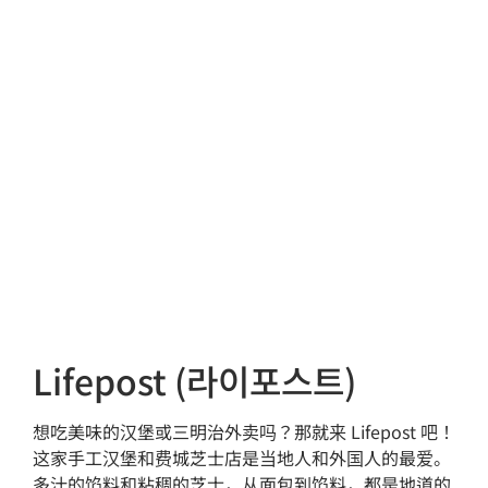
Lifepost (라이포스트)
想吃美味的汉堡或三明治外卖吗？那就来 Lifepost 吧！
这家手工汉堡和费城芝士店是当地人和外国人的最爱。
多汁的馅料和粘稠的芝士，从面包到馅料，都是地道的