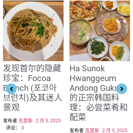
发现首尔的隐藏
Ha Sunok
珍宝：Focoa
Hwanggeum
Brunch (포코아
Andong Guksi
브런치)及其迷人
的正宗韩国料
景观
理：必尝菜肴和
配菜
发布者
克里斯
2 月 5, 2025
评论：
0
发布者
克里斯
2 月 5, 2025