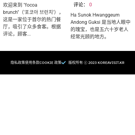
评论：
0
欢迎来到 "focoa
brunch"（'포코아 브런치'），
Ha Sunok Hwanggeum
这是一家位于首尔的热门餐
Andong Guksi 是当地人眼中
厅，吸引了众多食客。根据
的瑰宝，也是五六十岁老人
评论，顾客...
经常光顾的地方。
隐私政策
使用条款
COOKIE 政策
版权所有 Ⓒ 2023 KOREAVISIT.KR