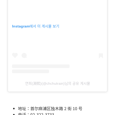
Instagram에서 이 게시물 보기
연희(淵熙)(@chchutrain)님의 공유 게시물
地址：首尔麻浦区独木路 2 街 10 号
电话：02-322-3733