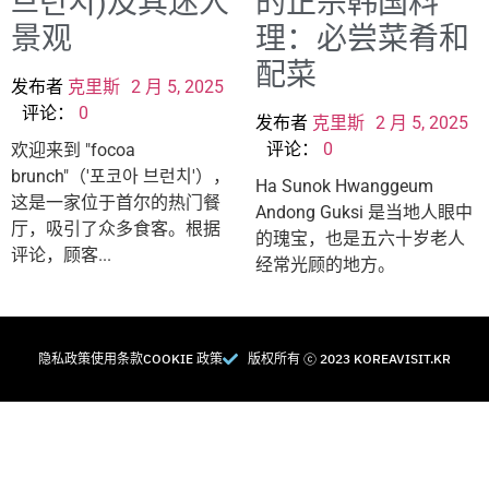
브런치)及其迷人
的正宗韩国料
景观
理：必尝菜肴和
配菜
发布者
克里斯
2 月 5, 2025
评论：
0
发布者
克里斯
2 月 5, 2025
评论：
0
欢迎来到 "focoa
brunch"（'포코아 브런치'），
Ha Sunok Hwanggeum
这是一家位于首尔的热门餐
Andong Guksi 是当地人眼中
厅，吸引了众多食客。根据
的瑰宝，也是五六十岁老人
评论，顾客...
经常光顾的地方。
隐私政策
使用条款
COOKIE 政策
版权所有 Ⓒ 2023 KOREAVISIT.KR