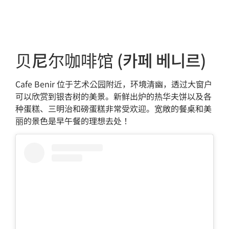
贝尼尔咖啡馆 (카페 베니르)
Cafe Benir 位于艺术公园附近，环境清幽，透过大窗户
可以欣赏到银杏树的美景。新鲜出炉的热华夫饼以及各
种蛋糕、三明治和磅蛋糕非常受欢迎。宽敞的餐桌和美
丽的景色是早午餐的理想去处！