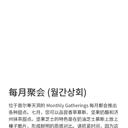
每月聚会 (월간상회)
位于首尔奉天洞的 Monthly Gatherings 每月都会推出
各种甜点。七月，您可以品尝香草慕斯、坚果奶酪和济
州抹茶甜点。坚果芝士的特色是在奶油芝士慕斯上放上
榛子脆片，形成鲜明的质感对比。请抓紧时间，因为这