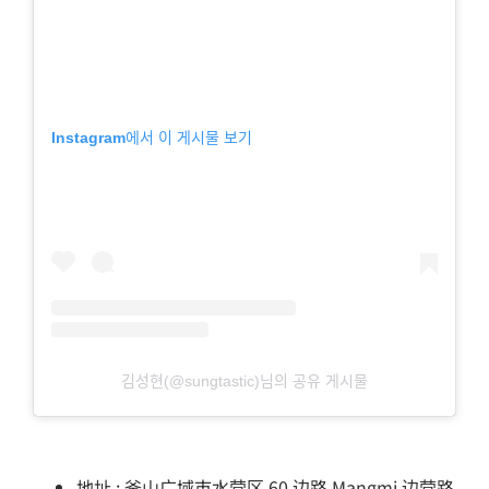
Instagram에서 이 게시물 보기
김성현(@sungtastic)님의 공유 게시물
地址 : 釜山广域市水营区 60 边路 Mangmi 边营路