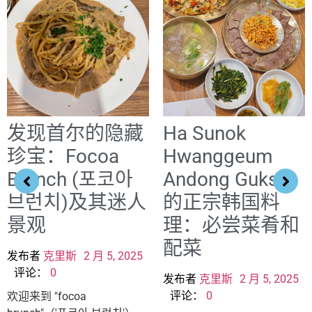
发现首尔的隐藏
Ha Sunok
珍宝：Focoa
Hwanggeum
Brunch (포코아
Andong Guksi
브런치)及其迷人
的正宗韩国料
景观
理：必尝菜肴和
配菜
发布者
克里斯
2 月 5, 2025
评论：
0
发布者
克里斯
2 月 5, 2025
评论：
0
欢迎来到 "focoa