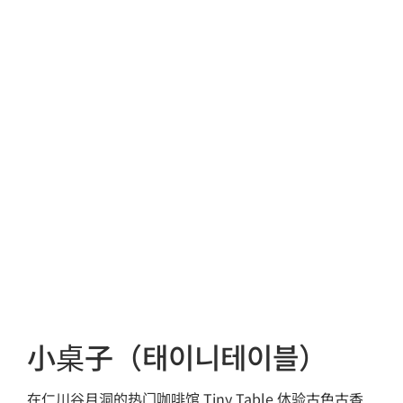
小桌子（태이니테이블）
在仁川谷月洞的热门咖啡馆 Tiny Table 体验古色古香