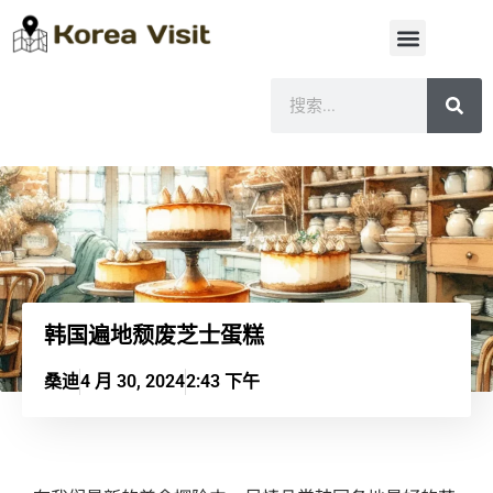
韩国遍地颓废芝士蛋糕
桑迪
4 月 30, 2024
2:43 下午