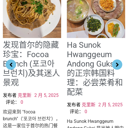
发现首尔的隐藏
Ha Sunok
珍宝：Focoa
Hwanggeum
Brunch (포코아
Andong Guksi
브런치)及其迷人
的正宗韩国料
景观
理：必尝菜肴和
配菜
发布者
克里斯
2 月 5, 2025
评论：
0
发布者
克里斯
2 月 5, 2025
评论：
0
欢迎来到 "focoa
brunch"（'포코아 브런치'），
Ha Sunok Hwanggeum
这是一家位于首尔的热门餐