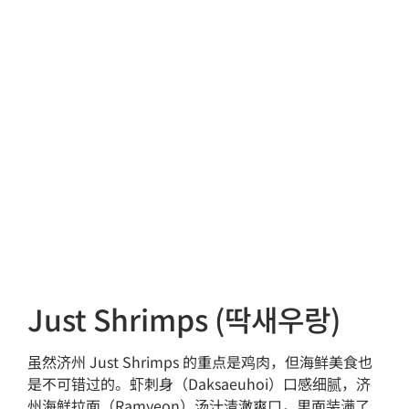
Just Shrimps (딱새우랑)
虽然济州 Just Shrimps 的重点是鸡肉，但海鲜美食也
是不可错过的。虾刺身（Daksaeuhoi）口感细腻，济
州海鲜拉面（Ramyeon）汤汁清澈爽口，里面装满了