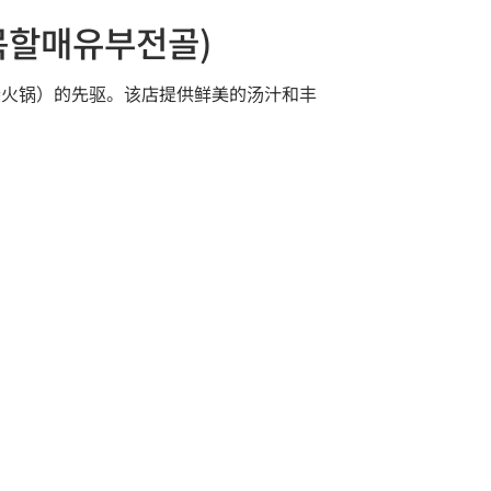
통골목할매유부전골)
ngol（豆腐口袋火锅）的先驱。该店提供鲜美的汤汁和丰