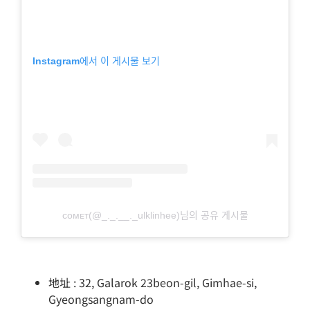
Instagram에서 이 게시물 보기
ᴄᴏᴍᴇᴛ(@_._.__._ulklinhee)님의 공유 게시물
地址 : 32, Galarok 23beon-gil, Gimhae-si,
Gyeongsangnam-do