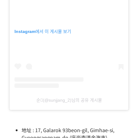
Instagram에서 이 게시물 보기
순󊊙(@sunjjang_2)님의 공유 게시물
地址 : 17, Galarok 93beon-gil, Gimhae-si,
Gyeongsangnam-do (庆尚南道金海市)