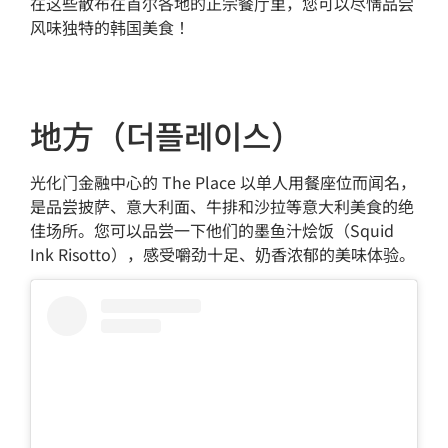
在这些散布在首尔各地的正宗餐厅里，您可以尽情品尝
风味独特的韩国美食！
地方（더플레이스）
光化门金融中心的 The Place 以单人用餐座位而闻名，
是品尝披萨、意大利面、牛排和沙拉等意大利美食的绝
佳场所。您可以品尝一下他们的墨鱼汁烩饭（Squid
Ink Risotto），感受嚼劲十足、奶香浓郁的美味体验。