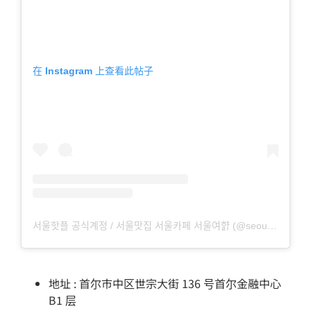
在 Instagram 上查看此帖子
서울핫플 공식계정 / 서울맛집 서울카페 서울여햙 (@seoulhotple) 分享的帖子
地址 : 首尔市中区世宗大街 136 号首尔金融中心
B1 层