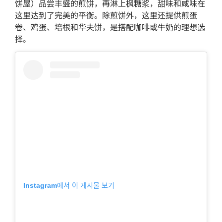
饼屋）品尝丰盛的煎饼，再淋上枫糖浆，甜味和咸味在
这里达到了完美的平衡。除煎饼外，这里还提供煎蛋
卷、鸡蛋、培根和华夫饼，是搭配咖啡或牛奶的理想选
择。
Instagram에서 이 게시물 보기