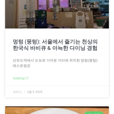
멍텅 (뭉텅): 서울에서 즐기는 천상의
한국식 바비큐 & 아늑한 다이닝 경험
선유도역에서 도보로 가까운 거리에 위치한 멍텅(뭉텅)
레스토랑은
자세히보기"
크리스
2월 5, 2025