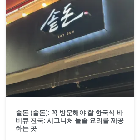
솥돈 (솥돈): 꼭 방문해야 할 한국식 바
비큐 천국: 시그니처 돌솥 요리를 제공
하는 곳