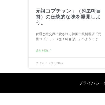
元祖コプチャン」（원조마늘
창）の伝統的な味を発見しよ
う。
食通と社交界に愛される韓国伝統料理店「元
祖コプチャン（원조마늘창）」へようこそ
続きを読む "
クリス
2月 5, 2025
プライバシー