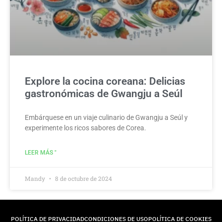
Explore la cocina coreana: Delicias
gastronómicas de Gwangju a Seúl
Embárquese en un viaje culinario de Gwangju a Seúl y
experimente los ricos sabores de Corea.
LEER MÁS "
Mandy
8 de octubre de 2024
POLÍTICA DE PRIVACIDAD
CONDICIONES DE USO
POLÍTICA DE COOKIES