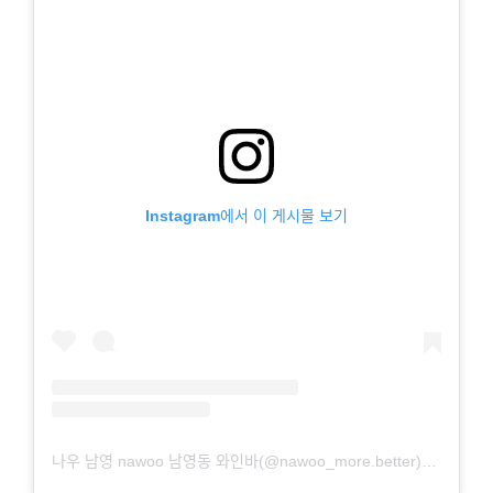
Instagram에서 이 게시물 보기
나우 남영 nawoo 남영동 와인바(@nawoo_more.better)님의 공유 게시물