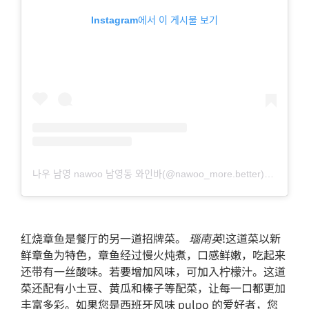
Instagram에서 이 게시물 보기
나우 남영 nawoo 남영동 와인바(@nawoo_more.better)님의 공유 게시물
红烧章鱼是餐厅的另一道招牌菜。
瑙南英
!这道菜以新
鲜章鱼为特色，章鱼经过慢火炖煮，口感鲜嫩，吃起来
还带有一丝酸味。若要增加风味，可加入柠檬汁。这道
菜还配有小土豆、黄瓜和榛子等配菜，让每一口都更加
丰富多彩。如果您是西班牙风味 pulpo 的爱好者，您