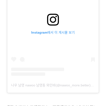
Instagram에서 이 게시물 보기
나우 남영 nawoo 남영동 와인바(@nawoo_more.better)님의 공유 게시물