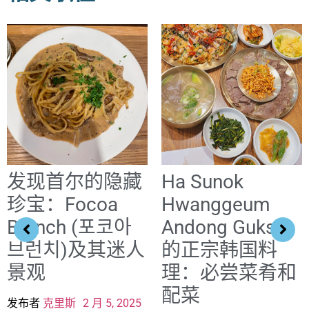
发现首尔的隐藏
Ha Sunok
珍宝：Focoa
Hwanggeum
Brunch (포코아
Andong Guksi
브런치)及其迷人
的正宗韩国料
景观
理：必尝菜肴和
配菜
发布者
克里斯
2 月 5, 2025