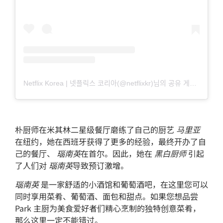
Netflix Korea | 넷플릭스 코리아(@netflixkr)님의 공유 게시물
朴厨师在米其林二星级餐厅磨练了自己的厨艺
马里亚
在纽约，她在西班牙获得了更多的经验，最终开办了自
己的餐厅、
瑙南英
在首尔。因此，她在
黑白厨师
引起
了人们对
瑙南英
导致预订激增。
瑙南英
是一家舒适的小酒馆和葡萄酒吧，在这里您可以
同时享用菜肴、葡萄酒、面包和甜点。如果您想品尝
Park 主厨为美食爱好者们精心烹制的独特创意菜肴，
那么这里一定不能错过。