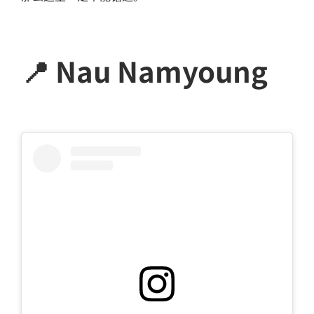
📍 Nau Namyoung