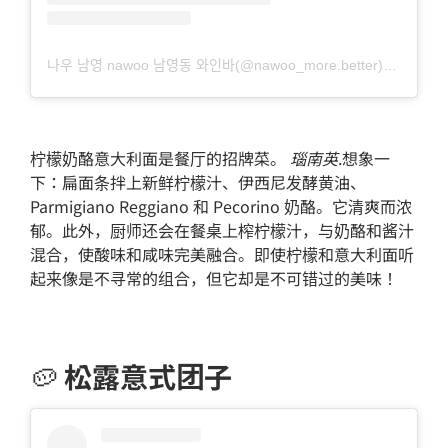
나우 남영 nawoo 남영동 와인바(@nawoo_more.better)님의 공유 게시물
柠檬奶酪意大利面是餐厅的招牌菜。
瑙南英
.想象一
下：扁面条拌上新鲜柠檬汁、伊西尼发酵黄油、
Parmigiano Reggiano 和 Pecorino 奶酪。它清爽而浓
郁。此外，厨师还会在餐桌上榨柠檬汁，与奶酪和酱汁
混合，使酸味和咸味完美融合。即使柠檬和意大利面听
起来像是不寻常的组合，但它却是不可错过的美味！
🥔
松露意式团子