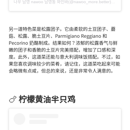
나우 남영 nawoo 남영동 와인바(@nawoo_more.better)님의 공유 게시물
另一道特色菜是松露团子。它由柔软的土豆团子、蘑
菇、松露、脆土豆片、Parmigiano Reggiano 和
Pecorino 奶酪制成。结果如何？浓郁的松露香气与鲜
嫩的团子和香脆的土豆片完美搭配，增加了口感和深
度。此外，这道菜还能与意大利调味饭搭配。不过，如
果您喜欢调味较少的菜肴，请记住，这道菜吃起来可能
会略微有点咸，但总的来说，还是非常令人满意的。
🍗
柠檬黄油半只鸡